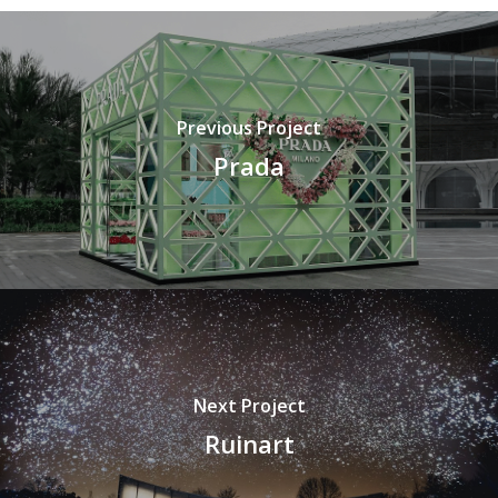
Previous Project
Prada
Next Project
Ruinart