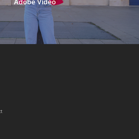
Adobe Video
ct